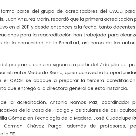
ez forma parte del grupo de acreditadores del CACEI para
ís, Juan Anzurez Marín, recordó que la primera acreditación 
btuvo en el 2011 y desde entonces a la fecha, tanto docent
aciones para la reacreditación han trabajado para alcanz
o de la comunidad de la Facultad, así como de las autor
del programa con una vigencia a partir del 7 de julio del p
o por el rector Medardo Serna, quien aprovechó la oportunid
e el CACEI se aboque a preparar la tercera acreditación
to que entregó a la directora general de esta instancia.
e la acreditación, Antonio Ramos Paz, coordinador p
ativos de la Casa de Hidalgo y los titulares de las Facult
adilla Gómez; en Tecnología de la Madera, José Guadalupe R
del Carmen Chávez Parga, además de profesores, pe
la FIE.