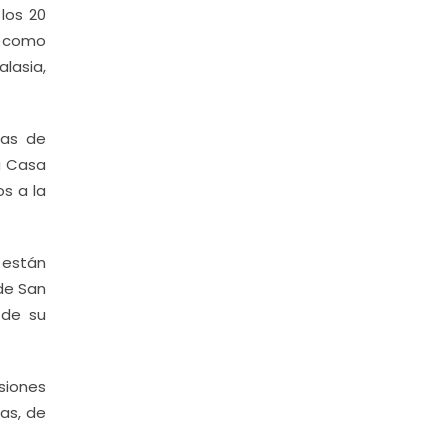
los 20
o como
alasia,
mas de
la Casa
os a la
 están
 de San
 de su
esiones
as, de