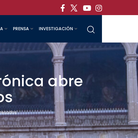
RA
PRENSA
INVESTIGACIÓN
trónica abre
os
gresados