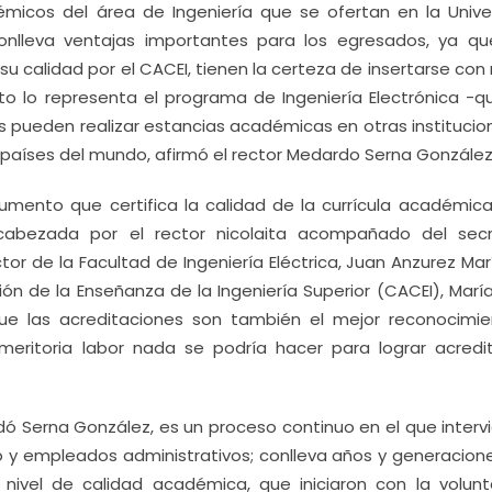
émicos del área de Ingeniería que se ofertan en la Unive
onlleva ventajas importantes para los egresados, ya qu
u calidad por el CACEI, tienen la certeza de insertarse con
to lo representa el programa de Ingeniería Electrónica -q
es pueden realizar estancias académicas en otras institucio
 países del mundo, afirmó el rector Medardo Serna González
umento que certifica la calidad de la currícula académica
encabezada por el rector nicolaita acompañado del secr
or de la Facultad de Ingeniería Eléctrica, Juan Anzurez Marí
ón de la Enseñanza de la Ingeniería Superior (CACEI), Marí
 que las acreditaciones son también el mejor reconocimie
meritoria labor nada se podría hacer para lograr acredit
dó Serna González, es un proceso continuo en el que intervi
o y empleados administrativos; conlleva años y generacion
 nivel de calidad académica, que iniciaron con la volun