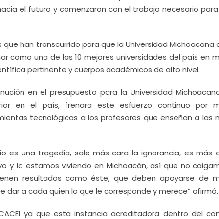
hacia el futuro y comenzaron con el trabajo necesario para
que han transcurrido para que la Universidad Michoacana 
nar como una de las 10 mejores universidades del país en m
ntífica pertinente y cuerpos académicos de alto nivel.
nución en el presupuesto para la Universidad Michoacana
ior en el país, frenara este esfuerzo continuo por m
mientas tecnológicas a los profesores que enseñan a las 
io es una tragedia, sale más cara la ignorancia, es más c
yo y lo estamos viviendo en Michoacán, así que no caiga
ienen resultados como éste, que deben apoyarse de 
 dar a cada quien lo que le corresponde y merece” afirmó.
l CACEI ya que esta instancia acreditadora dentro del con