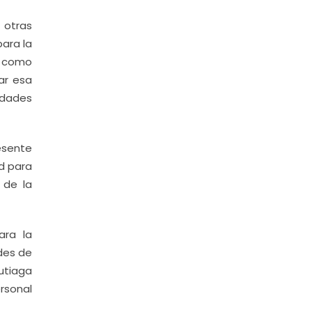
 otras
para la
es como
ar esa
idades
resente
ad para
 de la
ara la
ades de
utiaga
rsonal