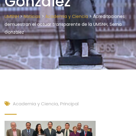
González
>
>
>
UMSNH
Noticias
Academia y Ciencia
Acreditaciones
demuestran el actuar transparente de la UMSNH, Serna
González
Academia y Ciencia
,
Principal