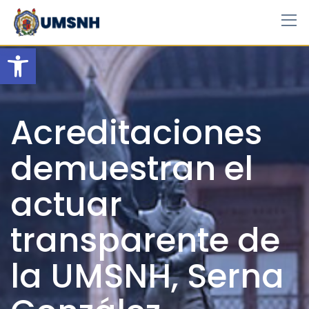
Skip
to
content
Open toolbar
Acreditaciones
demuestran el
actuar
transparente de
la UMSNH, Serna