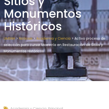
Sitios y
Monumentos
Históricos
>
>
>
UMSNH
Noticias
Academia y Ciencia
Activo proceso de
selección para cursar Maestría en Restauración de Sitios y
Monumentos Históricos
Academia y Ciencia
,
Principal