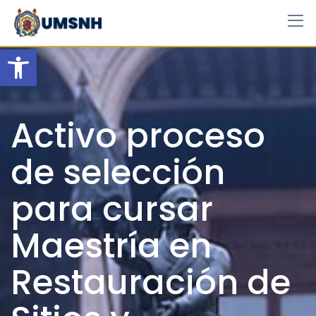
Skip
to
content
Open toolbar
Activo proceso
de selección
para cursar
Maestría en
Restauración de