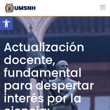
Skip
to
content
Open toolbar
Actualización
docente,
fundamental
para despertar
interés por la