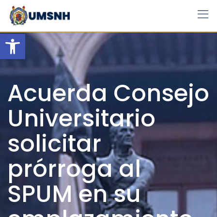
Skip
to
content
Open toolbar
Acuerda Consejo
Universitario
solicitar
prórroga al
SPUM en su