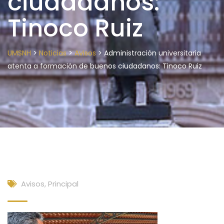
ciudadanos:
Tinoco Ruiz
>
>
>
UMSNH
Noticias
Avisos
Administración universitaria
atenta a formación de buenos ciudadanos: Tinoco Ruiz
Avisos
,
Principal