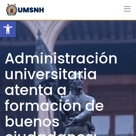
Skip
to
content
Open toolbar
Administración
universitaria
atenta a
formación de
buenos