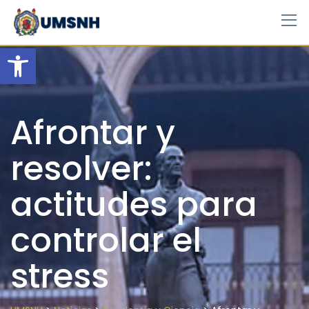
Skip
to
content
Open toolbar
Afrontar y
resolver:
actitudes para
controlar el
stress