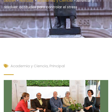
>
>
>
UMSNH
Noticias
Academia y Ciencia
Afrontar y
resolver: actitudes para controlar el stress
Academia y Ciencia
,
Principal