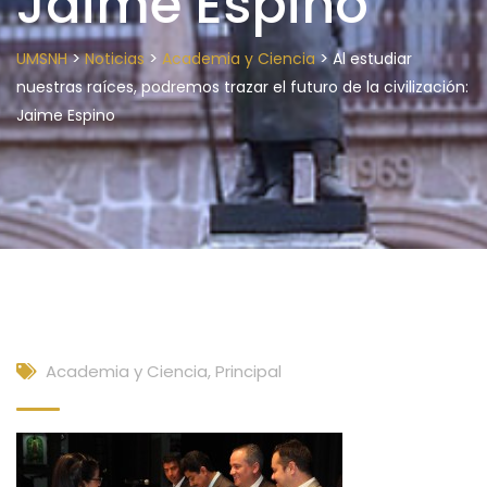
Jaime Espino
>
>
>
UMSNH
Noticias
Academia y Ciencia
Al estudiar
nuestras raíces, podremos trazar el futuro de la civilización:
Jaime Espino
Academia y Ciencia
,
Principal