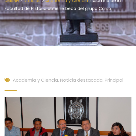
>
>
>
UMSNH
Noticias
Academia y Ciencia
Alumna de la
Facultad de Historia obtiene beca del grupo Carso
Academia y Ciencia
,
Noticia destacada
,
Principal