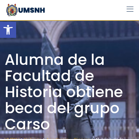
Skip
to
content
Open toolbar
Alumna de la
Facultad de
Historia obtiene
beca del grupo
Carso