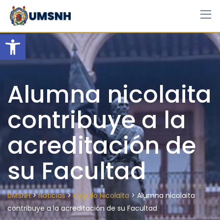
Skip
to
content
Open toolbar
Alumna nicolaita
contribuye a la
acreditación de
su Facultad
>
>
>
UMSNH
Noticias
Orgullo Nicolaita
Alumna nicolaita
contribuye a la acreditación de su Facultad