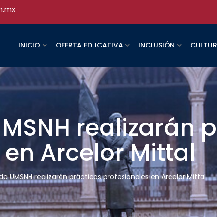
h.mx
INICIO
OFERTA EDUCATIVA
INCLUSIÓN
CULTU
MSNH realizarán p
 en Arcelor Mittal
e UMSNH realizarán prácticas profesionales en Arcelor Mittal