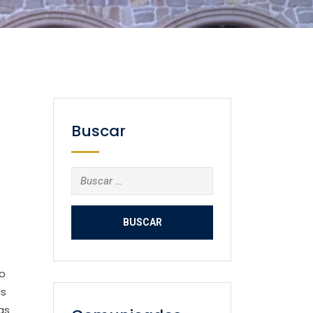
Buscar
Buscar:
go
ás
as