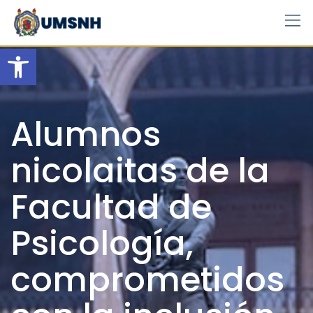
Skip
to
content
Open toolbar
Alumnos
nicolaitas de la
Facultad de
Psicología,
comprometidos