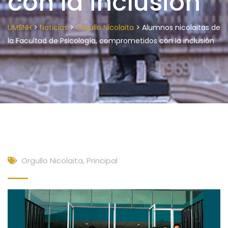
con la inclusión
>
>
>
UMSNH
Noticias
Orgullo Nicolaita
Alumnos nicolaitas de
la Facultad de Psicología, comprometidos con la inclusión
Orgullo Nicolaita
,
Principal