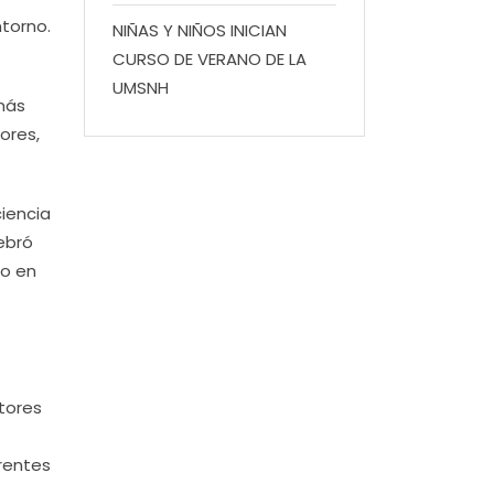
torno.
NIÑAS Y NIÑOS INICIAN
CURSO DE VERANO DE LA
UMSNH
más
ores,
ciencia
lebró
io en
tores
rentes