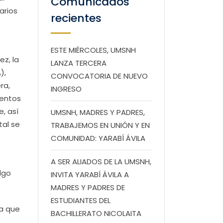
Comunicados
tarios
recientes
o
ESTE MIÉRCOLES, UMSNH
z, la
LANZA TERCERA
),
CONVOCATORIA DE NUEVO
ra,
INGRESO
ventos
, así
UMSNH, MADRES Y PADRES,
tal se
TRABAJEMOS EN UNIÓN Y EN
COMUNIDAD: YARABÍ ÁVILA
A SER ALIADOS DE LA UMSNH,
lgo
INVITA YARABÍ ÁVILA A
MADRES Y PADRES DE
ESTUDIANTES DEL
ya que
BACHILLERATO NICOLAITA