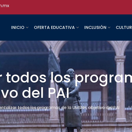
h.mx
INICIO
OFERTA EDUCATIVA
INCLUSIÓN
CULTU
 todos los progra
vo del PAI
ntalizar todos los programas de la UMSNH, objetivo del PAI