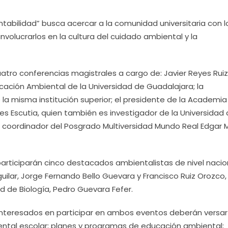
ustentabilidad” busca acercar a la comunidad universitaria con l
nvolucrarlos en la cultura del cuidado ambiental y la
atro conferencias magistrales a cargo de: Javier Reyes Ruiz
cación Ambiental de la Universidad de Guadalajara; la
 la misma institución superior; el presidente de la Academia
es Escutia, quien también es investigador de la Universidad
el coordinador del Posgrado Multiversidad Mundo Real Edgar M
articiparán cinco destacados ambientalistas de nivel nacio
guilar, Jorge Fernando Bello Guevara y Francisco Ruiz Orozco,
d de Biología, Pedro Guevara Fefer.
interesados en participar en ambos eventos deberán versar
iental escolar; planes y programas de educación ambiental;