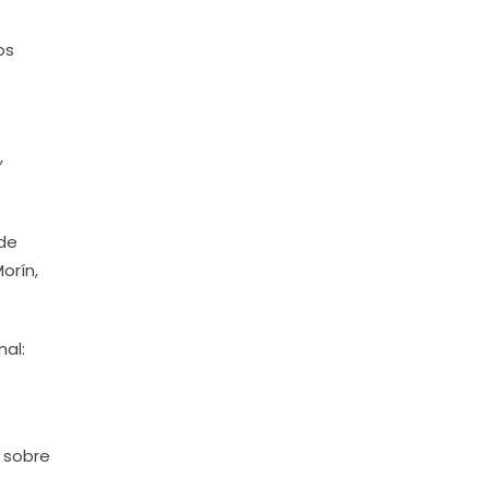
os
,
 de
orín,
nal:
 sobre