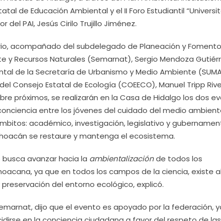
statal de Educación Ambiental y el II Foro Estudiantil “Universi
 del PAI, Jesús Cirilo Trujillo Jiménez.
itario, acompañado del subdelegado de Planeación y Foment
te y Recursos Naturales (Semarnat), Sergio Mendoza Gutiérre
tal de la Secretaría de Urbanismo y Medio Ambiente (SUMA
e del Consejo Estatal de Ecología (COEECO), Manuel Tripp Rive
mbre próximos, se realizarán en la Casa de Hidalgo los dos e
nciencia entre los jóvenes del cuidado del medio ambiente
bitos: académico, investigación, legislativo y gubernamen
choacán se restaure y mantenga el ecosistema.
se busca avanzar hacia la
ambientalización
de todos los
hoacana, ya que en todos los campos de la ciencia, existe a
 preservación del entorno ecológico, explicó.
Semarnat, dijo que el evento es apoyado por la federación, 
dirse en la conciencia ciudadana a favor del respeto de las