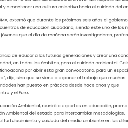
 y a mantener una cultura colectiva hacia el cuidado del en
A, externó que durante los próximos seis años el gobierno
encuentros de educación ciudadana, siendo éste uno de los 
 jóvenes que el día de mañana serán investigadores, profes
ancia de educar a las futuras generaciones y crear una con
ciedad, en todos los ámbitos, para el cuidado ambiental. Ce
 Michoacana por abrir esta gran convocatoria, para un espac
ro”, dijo, sino que se viene a exponer el trabajo que muchas
utoridades han puesto en práctica desde hace años y que
tro y el Foro.
educación Ambiental, reunirá a expertos en educación, promo
ón Ambiental del estado para intercambiar metodologías,
al fortalecimiento y cuidado del medio ambiente en los dife