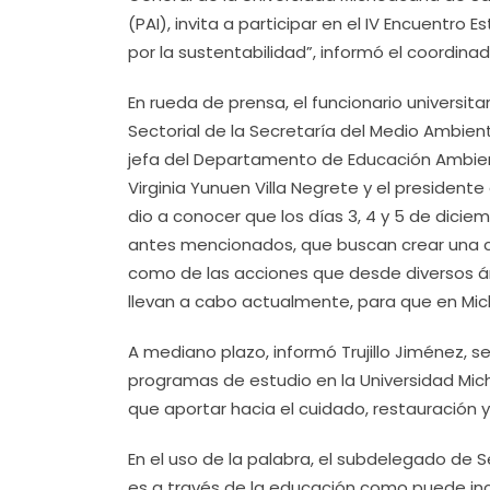
(PAI), invita a participar en el IV Encuentro E
por la sustentabilidad”, informó el coordinador
En rueda de prensa, el funcionario univers
Sectorial de la Secretaría del Medio Ambien
jefa del Departamento de Educación Ambien
Virginia Yunuen Villa Negrete y el president
dio a conocer que los días 3, 4 y 5 de dicie
antes mencionados, que buscan crear una co
como de las acciones que desde diversos ám
llevan a cabo actualmente, para que en Mi
A mediano plazo, informó Trujillo Jiménez, 
programas de estudio en la Universidad Mic
que aportar hacia el cuidado, restauración y
En el uso de la palabra, el subdelegado de 
es a través de la educación como puede inci