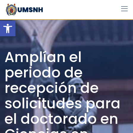
Skip
to
content
Open toolbar
Amplían el
periodo de
recepción de
solicitudes para
el doctorado en