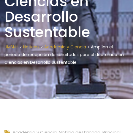
Ciencias en
Desarrollo
Sustentable
>
>
>
UMSNH
Noticias
Academia y Ciencia
Amplían el
periodo de recepción de solicitudes para el doctorado en
Ciencias en Desarrollo Sustentable
Academia y Ciencia
,
Noticia destacada
,
Principal