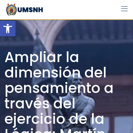
Skip
to
content
Open toolbar
Ampliar la
dimensión del
pensamiento a
través del
ejercicio de la