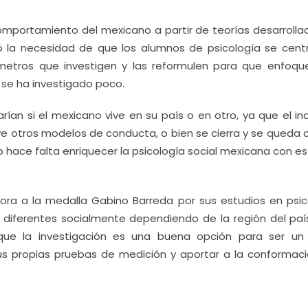
omportamiento del mexicano a partir de teorías desarrolla
ó la necesidad de que los alumnos de psicología se cent
metros que investigen y las reformulen para que enfoqu
l se ha investigado poco.
ían si el mexicano vive en su país o en otro, ya que el in
 otros modelos de conducta, o bien se cierra y se queda c
o hace falta enriquecer la psicología social mexicana con e
dora a la medalla Gabino Barreda por sus estudios en psic
 diferentes socialmente dependiendo de la región del país
ue la investigación es una buena opción para ser un
 sus propias pruebas de medición y aportar a la conformaci