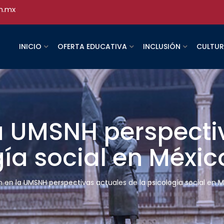
h.mx
INICIO
OFERTA EDUCATIVA
INCLUSIÓN
CULTU
la UMSNH perspecti
gía social en Méxic
n en la UMSNH perspectivas actuales de la psicología social en 