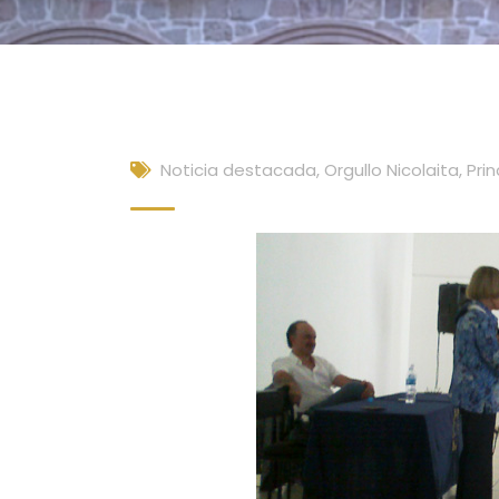
Noticia destacada
,
Orgullo Nicolaita
,
Prin