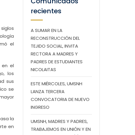
Comunicados
recientes
 siglos
A SUMAR EN LA
cología
RECONSTRUCCIÓN DEL
rmó el
TEJIDO SOCIAL, INVITA
RECTORA A MADRES Y
PADRES DE ESTUDIANTES
 en el
NICOLAITAS
o, los
ad sus
ESTE MIÉRCOLES, UMSNH
ico se
LANZA TERCERA
 mayor
CONVOCATORIA DE NUEVO
INGRESO
basa la
UMSNH, MADRES Y PADRES,
rte en
TRABAJEMOS EN UNIÓN Y EN