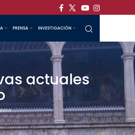
RA
PRENSA
INVESTIGACIÓN
vas actuales
o
México