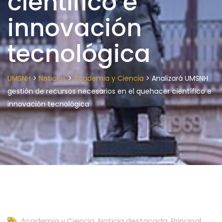
científico e
innovación
tecnológica
>
>
>
UMSNH
Noticias
Academia y Ciencia
Analizará UMSNH
gestión de recursos necesarios en el quehacer científico e
innovación tecnológica
Academia y Ciencia
,
Noticia destacada
,
Principal