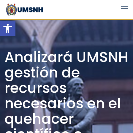
Skip
to
content
Open toolbar
Analizará UMSNH
gestión de
recursos
necesarios en el
quehacer