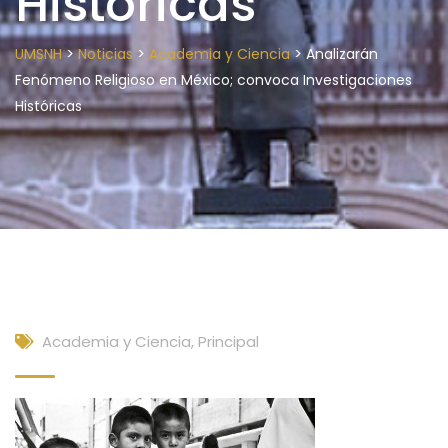
Históricas
>
>
>
UMSNH
Noticias
Academia y Ciencia
Analizarán
Fenómeno Religioso en México; convoca Investigaciones
Históricas
Academia y Ciencia
,
Principal