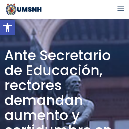
Skip
to
content
Open toolbar
Ante Secretario
de Educación,
rectores
demandan
aumento y