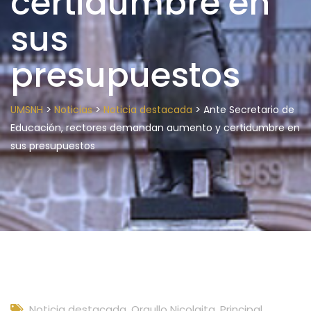
certidumbre en
sus
presupuestos
>
>
>
UMSNH
Noticias
Noticia destacada
Ante Secretario de
Educación, rectores demandan aumento y certidumbre en
sus presupuestos
Noticia destacada
,
Orgullo Nicolaita
,
Principal