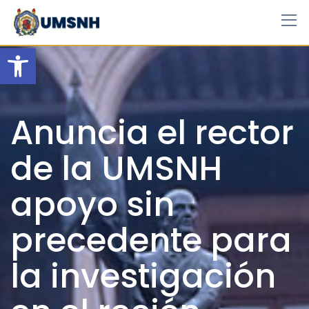
Skip
to
content
Open toolbar
Anuncia el rector
de la UMSNH
apoyo sin
precedente para
la investigación