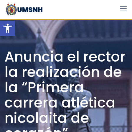
Skip
to
content
Open toolbar
Anuncia el rector
la realización de
la “Primera
carrera atlética
nicolaita de