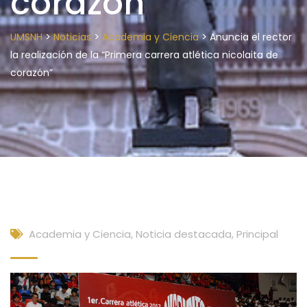
corazón”
>
>
>
UMSNH
Noticias
Academia y Ciencia
Anuncia el rector
la realización de la “Primera carrera atlética nicolaita de
corazón”
Academia y Ciencia
,
Noticia destacada
,
Principal