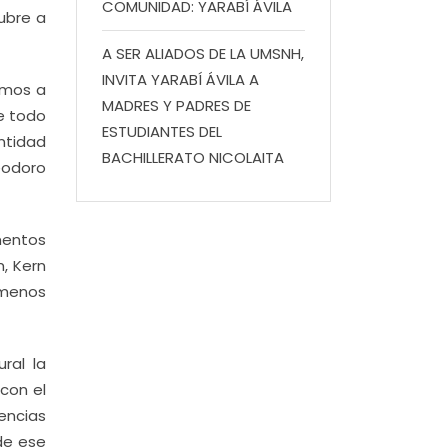
COMUNIDAD: YARABÍ ÁVILA
ubre a
A SER ALIADOS DE LA UMSNH,
INVITA YARABÍ ÁVILA A
amos a
MADRES Y PADRES DE
re todo
ESTUDIANTES DEL
ntidad
BACHILLERATO NICOLAITA
eodoro
ementos
m, Kern
 menos
ral la
con el
encias
de ese