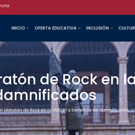
h.mx
INICIO
OFERTA EDUCATIVA
INCLUSIÓN
CULTU
atón de Rock en l
 damnificados
n Maratón de Rock en la UMSNH a beneficio de damnificados