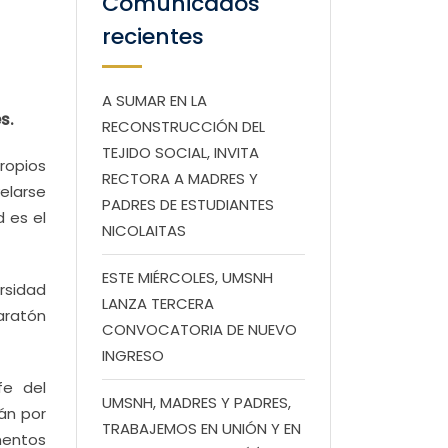
Comunicados
recientes
A SUMAR EN LA
s.
RECONSTRUCCIÓN DEL
TEJIDO SOCIAL, INVITA
propios
RECTORA A MADRES Y
velarse
PADRES DE ESTUDIANTES
d es el
NICOLAITAS
ESTE MIÉRCOLES, UMSNH
rsidad
LANZA TERCERA
aratón
CONVOCATORIA DE NUEVO
INGRESO
fe del
UMSNH, MADRES Y PADRES,
án por
TRABAJEMOS EN UNIÓN Y EN
imentos