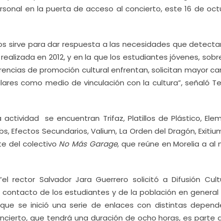
rsonal en la puerta de acceso al concierto, este 16 de oct
os sirve para dar respuesta a las necesidades que detect
ealizada en 2012, y en la que los estudiantes jóvenes, sob
rencias de promoción cultural enfrentan, solicitan mayor ca
ulares como medio de vinculación con la cultura”, señaló T
 actividad
se encuentran Trifaz, Platillos de Plástico, El
obs, Efectos Secundarios, Valium, La Orden del Dragón, Exitiu
te del colectivo
No Más Garage
, que reúne en Morelia a al
l rector Salvador Jara Guerrero solicitó a Difusión Cultu
 contacto de los estudiantes y de la población en general 
 que se inició una serie de enlaces con distintas depend
concierto, que tendrá una duración de ocho horas, es parte 