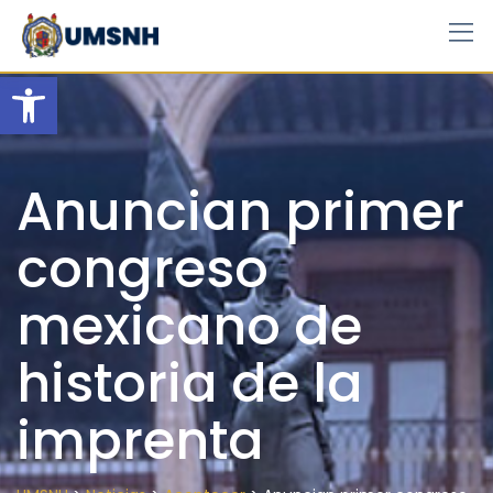
Skip
to
content
Open toolbar
Anuncian primer
congreso
mexicano de
historia de la
imprenta