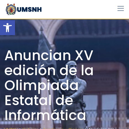
Skip
to
content
Open toolbar
Anuncian XV
edición de la
Olimpiada
Estatal de
Informática