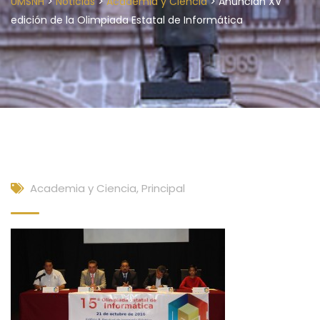
>
>
>
UMSNH
Noticias
Academia y Ciencia
Anuncian XV
edición de la Olimpiada Estatal de Informática
Academia y Ciencia
,
Principal