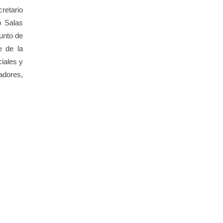
retario
o Salas
junto de
e de la
iales y
adores,