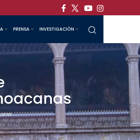
RA
PRENSA
INVESTIGACIÓN
e
choacanas
canas