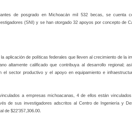
diantes de posgrado en Michoacán mil 532 becas, se cuenta c
nvestigadores (SNI) y se han otorgado 32 apoyos por concepto de C
aplicación de políticas federales que lleven al crecimiento de la in
mano altamente calificado que contribuya al desarrollo regional; a
n el sector productivo y el apoyo en equipamiento e infraestructu
vinculados a empresas michoacanas, 4 de ellos están vinculados
 de sus investigadores adscritos al Centro de Ingeniería y Des
tal de $22’357,306.00.