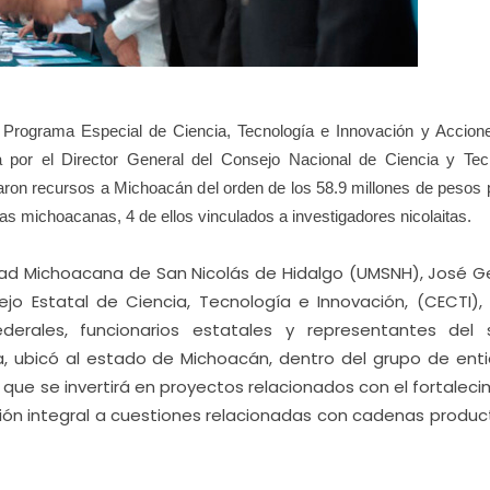
Programa Especial de Ciencia, Tecnología e Innovación y Accion
ía por el Director General del Consejo Nacional de Ciencia y Tec
on recursos a Michoacán del orden de los 58.9 millones de pesos 
s michoacanas, 4 de ellos vinculados a investigadores nicolaitas.
idad Michoacana de San Nicolás de Hidalgo (UMSNH), José G
ejo Estatal de Ciencia, Tecnología e Innovación, (CECTI), 
erales, funcionarios estatales y representantes del 
 ubicó al estado de Michoacán, dentro del grupo de ent
o que se invertirá en proyectos relacionados con el fortalec
ución integral a cuestiones relacionadas con cadenas produc