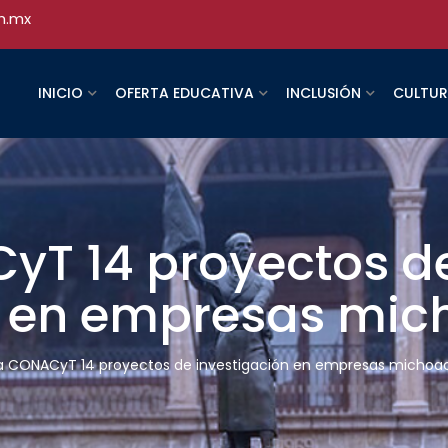
h.mx
INICIO
OFERTA EDUCATIVA
INCLUSIÓN
CULTU
T 14 proyectos d
n en empresas mi
 CONACyT 14 proyectos de investigación en empresas michoa