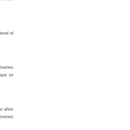
onal el
jóvenes
 que se
ro años
jóvenes