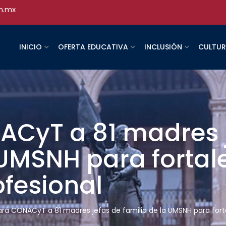
h.mx
INICIO
OFERTA EDUCATIVA
INCLUSIÓN
CULTU
CyT a 81 madres j
 UMSNH para fortal
ofesional
rá CONACyT a 81 madres jefas de familia de la UMSNH para forta