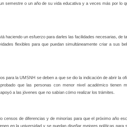
 un semestre o un año de su vida educativa y a veces más por lo q
á haciendo un esfuerzo para darles las facilidades necesarias, de ta
vidades flexibles para que puedan simultáneamente criar a sus be
os para la UMSNH se deben a que se dio la indicación de abrir la ofi
mprobado que las personas con menor nivel académico tienen 
 apoyó a las jóvenes que no sabían cómo realizar los trámites.
o censos de diferencias y de minorías para que el próximo año esc
ienen en la universidad y se puedan diseñar mejores políticas para s