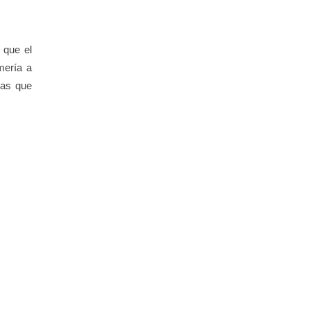
 que el
mería a
las que