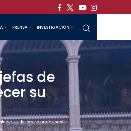
RA
PRENSA
INVESTIGACIÓN
efas de
ecer su
lecer su desarrollo profesional