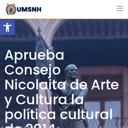
Skip
to
content
Open toolbar
Aprueba
Consejo
Nicolaita de Arte
y Cultura la
política cultural