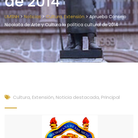
de 2014
>
>
>
UMSNH
Noticias
Cultura, Extensión
Aprueba Consejo
Nicolaita de Arte y Cultura la política cultural de 2014
Cultura, Extensión
,
Noticia destacada
,
Principal