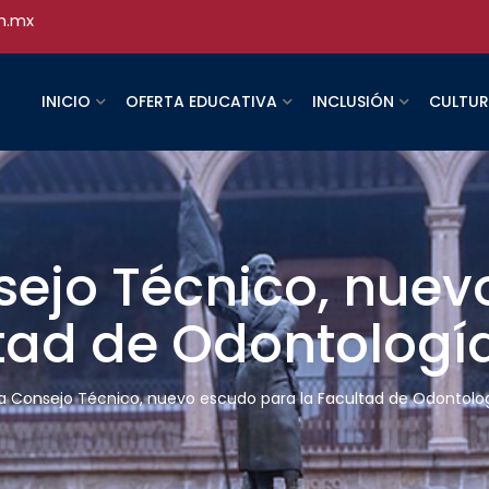
h.mx
INICIO
OFERTA EDUCATIVA
INCLUSIÓN
CULTU
ejo Técnico, nuev
ltad de Odontologí
 Consejo Técnico, nuevo escudo para la Facultad de Odontolo