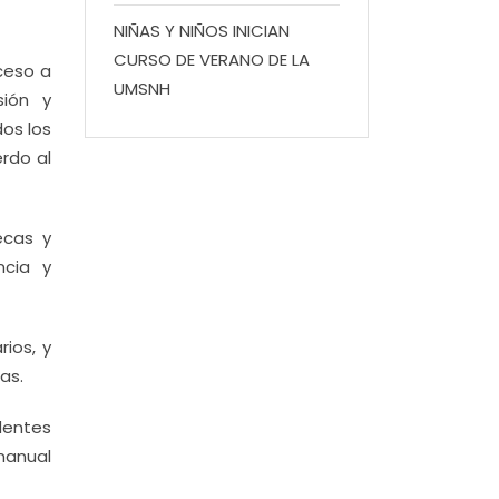
NIÑAS Y NIÑOS INICIAN
CURSO DE VERANO DE LA
ceso a
UMSNH
sión y
os los
rdo al
ecas y
ncia y
rios, y
as.
dentes
manual