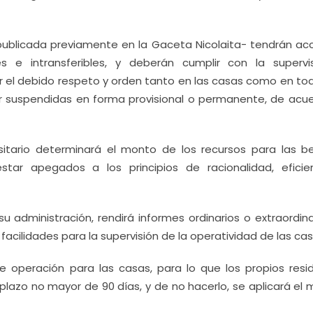
rá publicada previamente en la Gaceta Nicolaita- tendrán ac
e intransferibles, y deberán cumplir con la supervi
ar el debido respeto y orden tanto en las casas como en tod
ser suspendidas en forma provisional o permanente, de acue
itario determinará el monto de los recursos para las b
tar apegados a los principios de racionalidad, eficie
 administración, rendirá informes ordinarios o extraordina
 facilidades para la supervisión de la operatividad de las cas
e operación para las casas, para lo que los propios resi
plazo no mayor de 90 días, y de no hacerlo, se aplicará el 