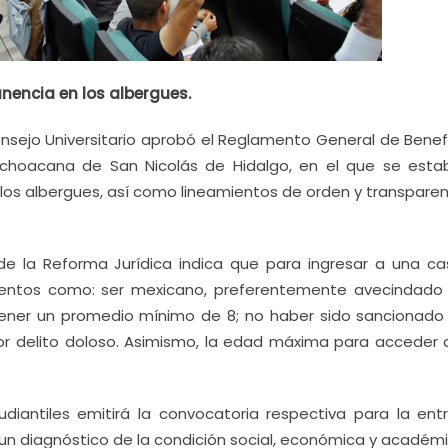
anencia en los albergues.
nsejo Universitario aprobó el Reglamento General de Benefi
ichoacana de San Nicolás de Hidalgo, en el que se esta
 los albergues, así como lineamientos de orden y transpare
e la Reforma Jurídica indica que para ingresar a una ca
ientos como: ser mexicano, preferentemente avecindado
 tener un promedio mínimo de 8; no haber sido sancionado 
or delito doloso. Asimismo, la edad máxima para acceder 
udiantiles emitirá la convocatoria respectiva para la ent
 un diagnóstico de la condición social, económica y académ