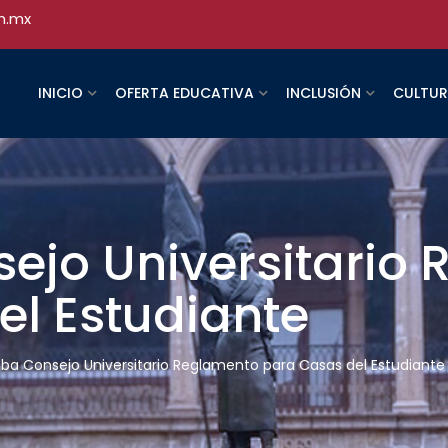
h.mx
INICIO
OFERTA EDUCATIVA
INCLUSIÓN
CULTU
ejo Universitario
el Estudiante
ba Consejo Universitario Reglamento para Casas del Estudiante