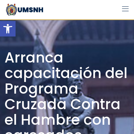
Skip
to
content
Open toolbar
Arranca
capacitación del
Programa
Cruzada Contra
el Hambre con