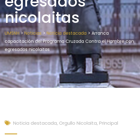
egresados
nicolaitas
>
>
>
UMSNH
Noticias
Noticia destacada
Arranca
capacitación del Programa Cruzada Contra el Hambre con
egresados nicolaitas
Noticia destacada
,
Orgullo Nicolaita
,
Principal