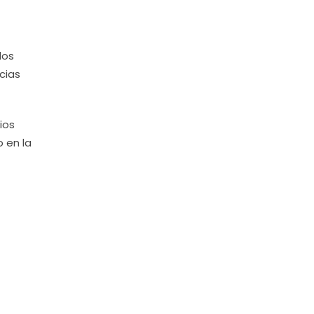
los
cias
ios
o en la