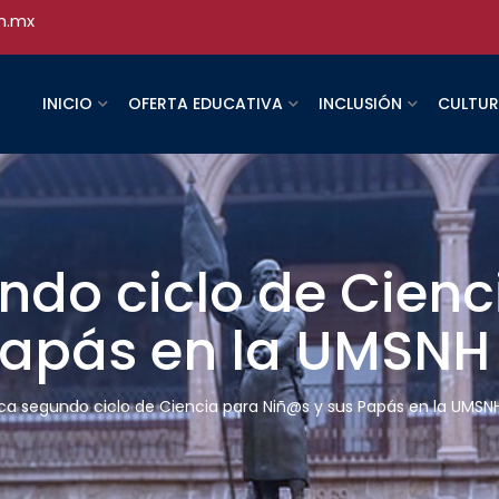
h.mx
INICIO
OFERTA EDUCATIVA
INCLUSIÓN
CULTU
ndo ciclo de Cienc
Papás en la UMSNH
ca segundo ciclo de Ciencia para Niñ@s y sus Papás en la UMSN