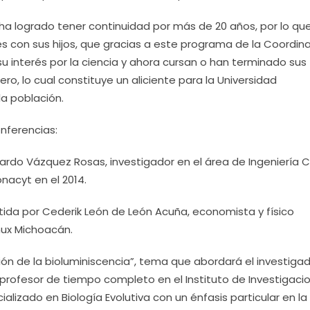
ha logrado tener continuidad por más de 20 años, por lo qu
s con sus hijos, que gracias a este programa de la Coordin
su interés por la ciencia y ahora cursan o han terminado sus
ro, lo cual constituye un aliciente para la Universidad
a población.
nferencias:
ardo Vázquez Rosas, investigador en el área de Ingeniería Civ
nacyt en el 2014.
rtida por Cederik León de León Acuña, economista y físico
nux Michoacán.
ión de la bioluminiscencia”, tema que abordará el investigad
profesor de tiempo completo en el Instituto de Investigaci
alizado en Biología Evolutiva con un énfasis particular en la