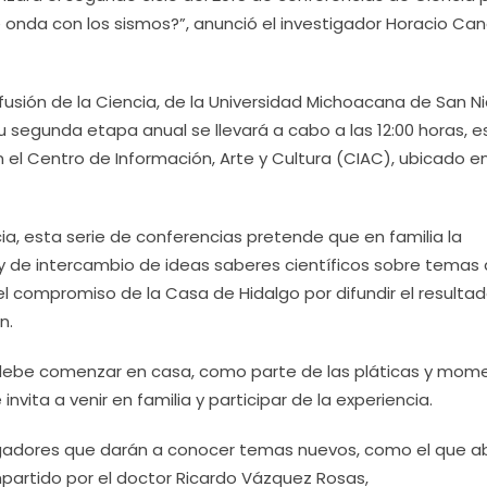
 onda con los sismos?”, anunció el investigador Horacio Ca
ión de la Ciencia, de la Universidad Michoacana de San Ni
 segunda etapa anual se llevará a cabo a las 12:00 horas, e
el Centro de Información, Arte y Cultura (CIAC), ubicado e
cia, esta serie de conferencias pretende que en familia la
 de intercambio de ideas saberes científicos sobre temas 
el compromiso de la Casa de Hidalgo por difundir el resulta
n.
, debe comenzar en casa, como parte de las pláticas y mom
nvita a venir en familia y participar de la experiencia.
tigadores que darán a conocer temas nuevos, como el que ab
mpartido por el doctor Ricardo Vázquez Rosas,