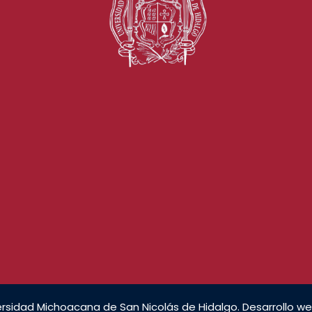
rsidad Michoacana de San Nicolás de Hidalgo. Desarrollo we