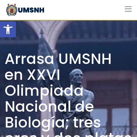
Skip
to
content
Open toolbar
Arrasa UMSNH
en XXVI
Olimpiada
Nacional de
Biología; tres