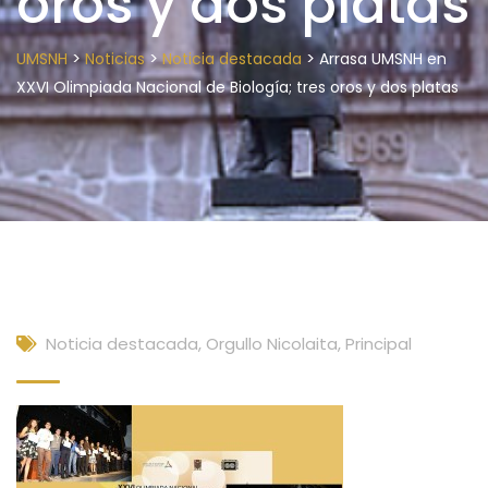
oros y dos platas
>
>
>
UMSNH
Noticias
Noticia destacada
Arrasa UMSNH en
XXVI Olimpiada Nacional de Biología; tres oros y dos platas
Noticia destacada
,
Orgullo Nicolaita
,
Principal