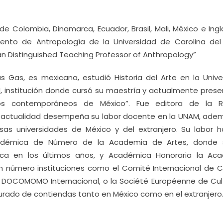
e Colombia, Dinamarca, Ecuador, Brasil, Mali, México e Ingl
nto de Antropología de la Universidad de Carolina del
enan Distinguished Teaching Professor of Anthropology”
as Gas, es mexicana, estudió Historia del Arte en la Unive
M, institución donde cursó su maestría y actualmente prese
tos contemporáneos de México”. Fue editora de la R
 la actualidad desempeña su labor docente en la UNAM, ade
as universidades de México y del extranjero. Su labor h
cadémica de Número de la Academia de Artes, donde
a en los últimos años, y Académica Honoraria la Ac
n número instituciones como el Comité Internacional de Cr
, DOCOMOMO Internacional, o la Société Européenne de Cult
rado de contiendas tanto en México como en el extranjero