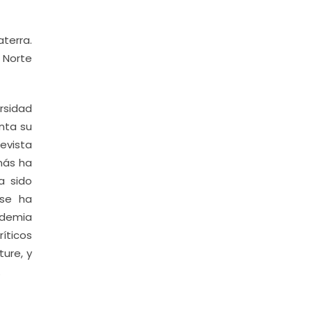
aterra.
 Norte
rsidad
nta su
evista
más ha
a sido
 se ha
ademia
íticos
ure, y
.