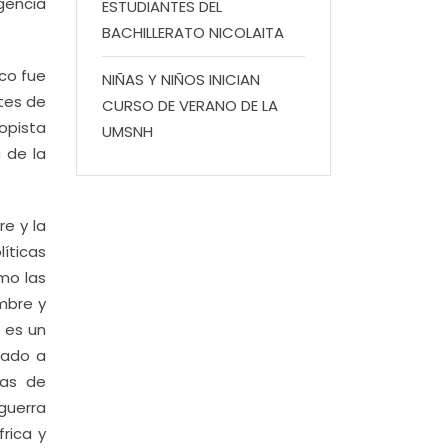
gencia
ESTUDIANTES DEL
BACHILLERATO NICOLAITA
co fue
NIÑAS Y NIÑOS INICIAN
ntes de
CURSO DE VERANO DE LA
topista
UMSNH
 de la
re y la
líticas
omo las
mbre y
 es un
eado a
ías de
guerra
rica y