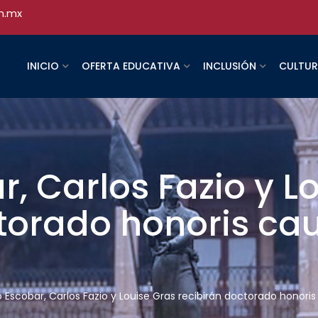
h.mx
INICIO
OFERTA EDUCATIVA
INCLUSIÓN
CULTU
r, Carlos Fazio y L
torado honoris ca
o Escobar, Carlos Fazio y Louise Gras recibirán doctorado honori