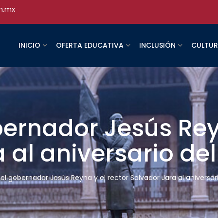
h.mx
INICIO
OFERTA EDUCATIVA
INCLUSIÓN
CULTU
bernador Jesús Rey
 al aniversario de
 el gobernador Jesús Reyna y el rector Salvador Jara al aniversar