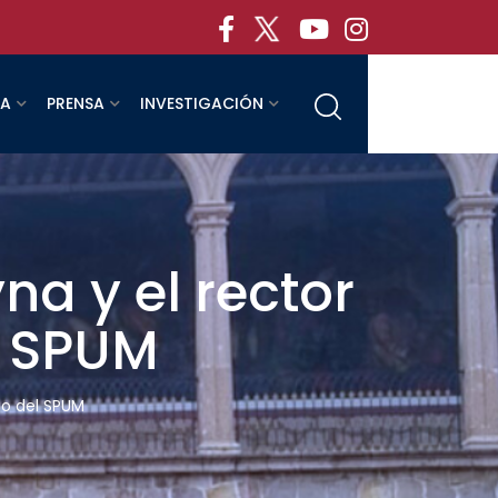
RA
PRENSA
INVESTIGACIÓN
na y el rector
l SPUM
io del SPUM