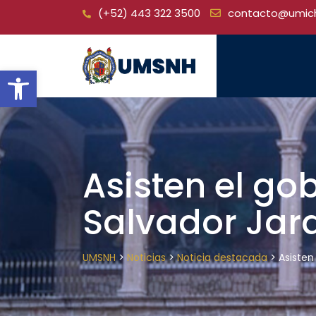
Skip
(+52) 443 322 3500
contacto@umic
to
content
Open toolbar
Asisten el go
Salvador Jara
>
>
>
UMSNH
Noticias
Noticia destacada
Asisten