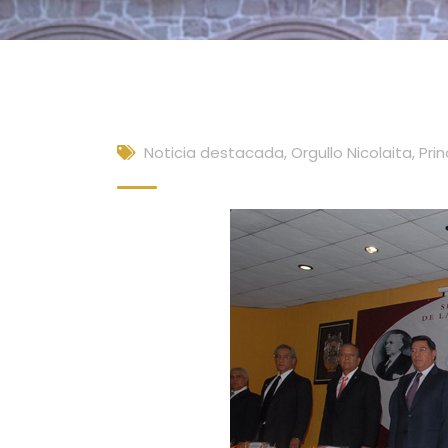
Noticia destacada
,
Orgullo Nicolaita
,
Prin