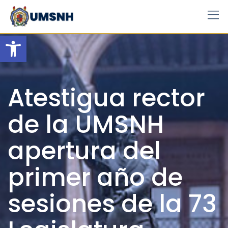
Skip
to
content
Open toolbar
Atestigua rector
de la UMSNH
apertura del
primer año de
sesiones de la 73