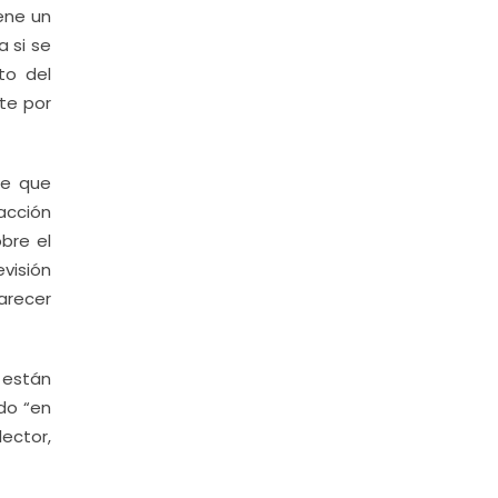
ene un
a si se
to del
ete por
de que
acción
bre el
visión
arecer
 están
ndo “en
ector,