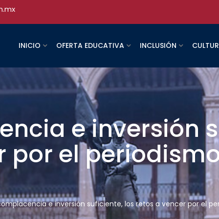
h.mx
INICIO
OFERTA EDUCATIVA
INCLUSIÓN
CULTU
cia e inversión su
r por el periodism
omplacencia e inversión suficiente, los retos a vencer por el 