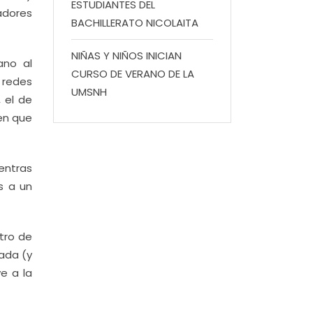
ESTUDIANTES DEL
adores
BACHILLERATO NICOLAITA
NIÑAS Y NIÑOS INICIAN
ano al
CURSO DE VERANO DE LA
 redes
UMSNH
 el de
en que
entras
s a un
tro de
ada (y
e a la