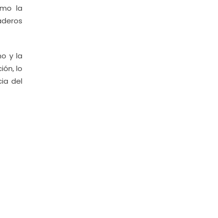
omo la
aderos
o y la
ión, lo
ia del