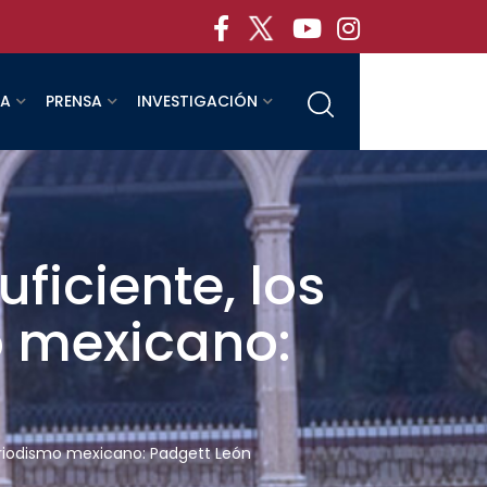
RA
PRENSA
INVESTIGACIÓN
ficiente, los
o mexicano:
periodismo mexicano: Padgett León