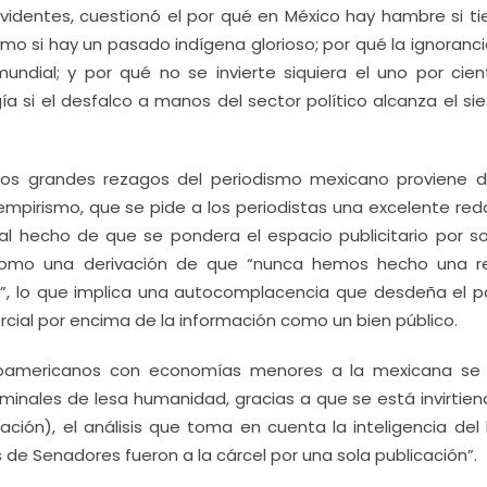
evidentes, cuestionó el por qué en México hay hambre si ti
o si hay un pasado indígena glorioso; por qué la ignoranci
ndial; y por qué no se invierte siquiera el uno por cien
a si el desfalco a manos del sector político alcanza el si
los grandes rezagos del periodismo mexicano proviene 
 empirismo, que se pide a los periodistas una excelente red
o al hecho de que se pondera el espacio publicitario por so
omo una derivación de que “nunca hemos hecho una re
”, lo que implica una autocomplacencia que desdeña el p
rcial por encima de la información como un bien público.
inoamericanos con economías menores a la mexicana se
riminales de lesa humanidad, gracias a que se está invirtie
ión), el análisis que toma en cuenta la inteligencia del l
 Senadores fueron a la cárcel por una sola publicación”.