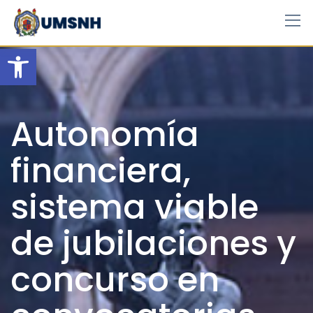
Skip
to
content
Open toolbar
Autonomía
financiera,
sistema viable
de jubilaciones y
concurso en