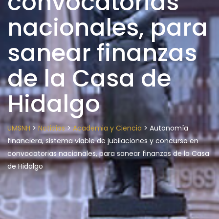
convocatorias
nacionales, para
sanear finanzas
de la Casa de
Hidalgo
>
>
>
UMSNH
Noticias
Academia y Ciencia
Autonomía
financiera, sistema viable de jubilaciones y concurso en
convocatorias nacionales, para sanear finanzas de la Casa
de Hidalgo