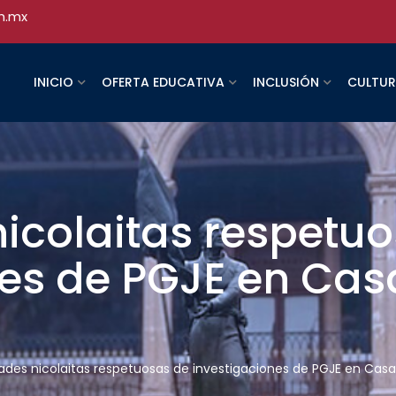
h.mx
INICIO
OFERTA EDUCATIVA
INCLUSIÓN
CULTU
icolaitas respetu
nes de PGJE en Cas
ades nicolaitas respetuosas de investigaciones de PGJE en Casa