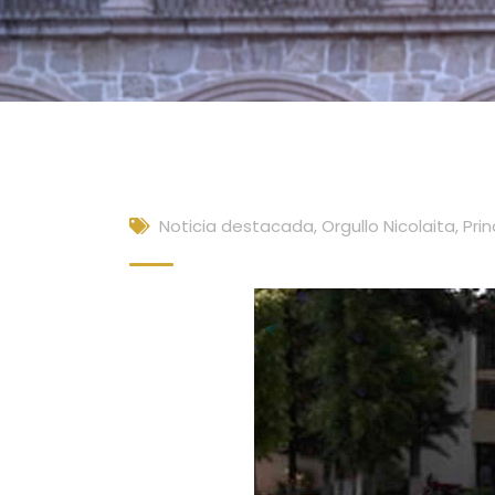
Noticia destacada
,
Orgullo Nicolaita
,
Prin