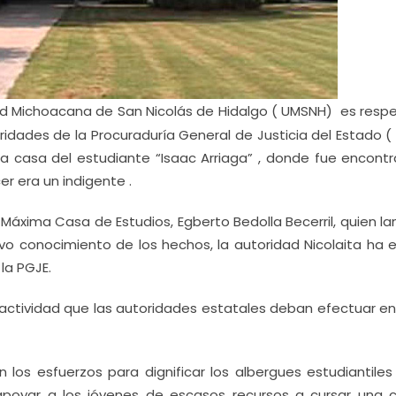
ad Michoacana de San Nicolás de Hidalgo ( UMSNH) es resp
ridades de la Procuraduría General de Justicia del Estado (
a casa del estudiante “Isaac Arriaga” , donde fue encontr
r era un indigente .
a Máxima Casa de Estudios, Egberto Bedolla Becerril, quien 
vo conocimiento de los hechos, la autoridad Nicolaita ha 
la PGJE.
actividad que las autoridades estatales deban efectuar en
los esfuerzos para dignificar los albergues estudiantiles
poyar a los jóvenes de escasos recursos a cursar una c