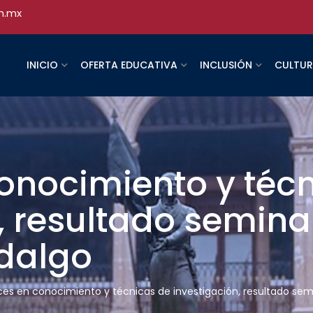
h.mx
INICIO
OFERTA EDUCATIVA
INCLUSIÓN
CULTU
onocimiento y téc
, resultado seminar
idalgo
es en conocimiento y técnicas de investigación, resultado semin