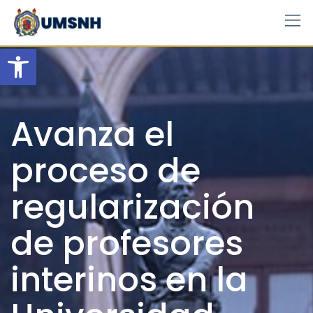
Skip
to
content
Open toolbar
Avanza el
proceso de
regularización
de profesores
interinos en la