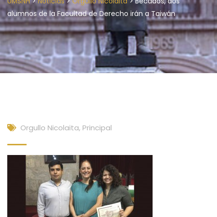
>
>
>
UMSNH
Noticias
Orgullo Nicolaita
Becados, dos
alumnos de la Facultad de Derecho irán a Taiwán
Orgullo Nicolaita
,
Principal