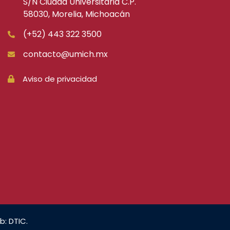
S/N Ciudad Universitaria C.P.
58030, Morelia, Michoacán
(+52) 443 322 3500
contacto@umich.mx
Aviso de privacidad
b: DTIC.