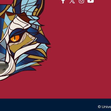
© Unive