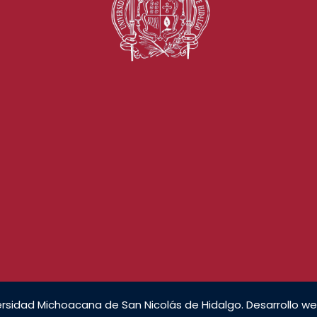
rsidad Michoacana de San Nicolás de Hidalgo. Desarrollo we