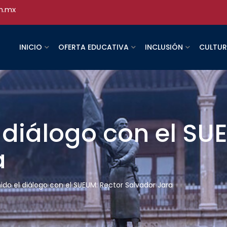
h.mx
INICIO
OFERTA EDUCATIVA
INCLUSIÓN
CULTU
 diálogo con el SU
a
ido el diálogo con el SUEUM: Rector Salvador Jara