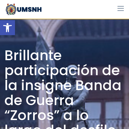
Skip
to
content
Open toolbar
Brillante
participación de
la insigne Banda
de Guerra
“Zorros” a lo