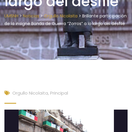
largo del desfile
>
>
>
UMSNH
Noticias
Orgullo Nicolaita
Brillante participación
de la insigne Banda de Guerra “Zorros” a lo largo del desfile
Orgullo Nicolaita
,
Principal