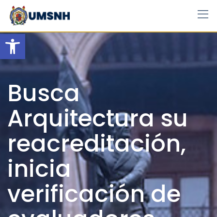
Skip
to
content
Open toolbar
Busca
Arquitectura su
reacreditación,
inicia
verificación de