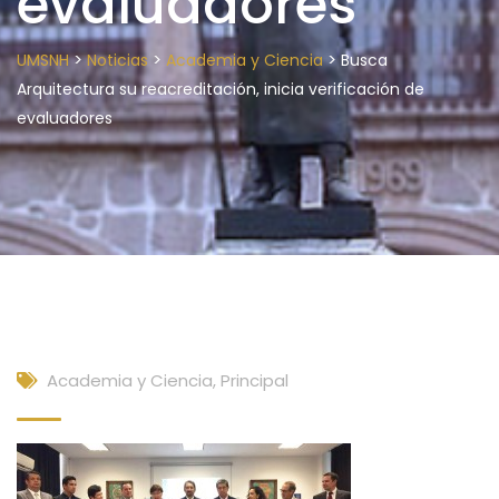
evaluadores
>
>
>
UMSNH
Noticias
Academia y Ciencia
Busca
Arquitectura su reacreditación, inicia verificación de
evaluadores
Academia y Ciencia
,
Principal