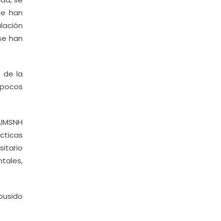
se han
lación
se han
 de la
n pocos
 UMSNH
cticas
sitario
tales,
ousido