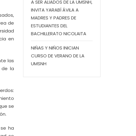
A SER ALIADOS DE LA UMSNH,
INVITA YARABÍ ÁVILA A
sados,
MADRES Y PADRES DE
área de
ESTUDIANTES DEL
rsidad
BACHILLERATO NICOLAITA
cia en
NIÑAS Y NIÑOS INICIAN
CURSO DE VERANO DE LA
te las
UMSNH
 de la
erdos:
miento
 que se
ón.
 se ha
ad, se