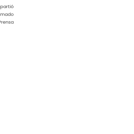
partió
lomado
Prensa