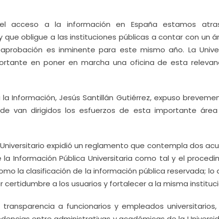
 el acceso a la información en España estamos atra
 que obligue a las instituciones públicas a contar con un 
 aprobación es inminente para este mismo año. La Unive
rtante en poner en marcha una oficina de esta relevan
 la Información, Jesús Santillán Gutiérrez, expuso brevemen
e van dirigidos los esfuerzos de esta importante área
o Universitario expidió un reglamento que contempla dos acu
la Información Pública Universitaria como tal y el procedi
omo la clasificación de la información pública reservada; lo
 certidumbre a los usuarios y fortalecer a la misma instituci
 transparencia a funcionarios y empleados universitarios,
encias entre administrativas y académicas de la Universid