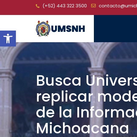
Skip
(+52) 443 322 3500
contacto@umic
to
content
Open toolbar
Busca Univer
replicar mod
de la Informa
Michoacana