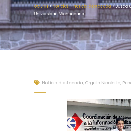
>
>
>
UMSNH
Noticias
Noticia destacada
Busca U
Universidad Michoacana
Noticia destacada
,
Orgullo Nicolaita
,
Prin