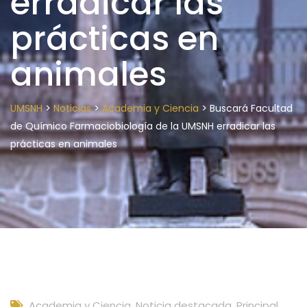
erradicar las
prácticas en
animales
>
>
>
UMSNH
Noticias
Academia y Ciencia
Buscará Facultad
de Químico Farmaciobiología de la UMSNH erradicar las
prácticas en animales
Academia y Ciencia
,
Noticia destacada
,
Principal