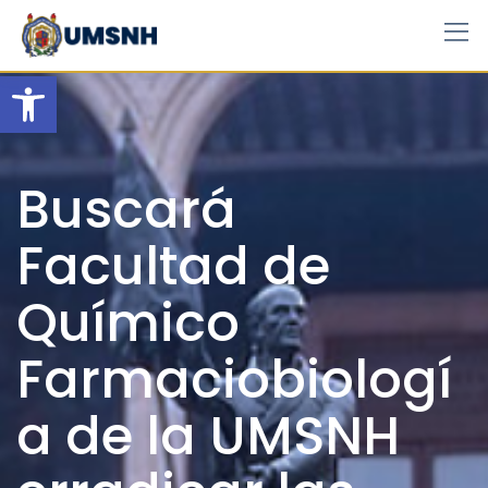
Skip
to
content
Open toolbar
Buscará
Facultad de
Químico
Farmaciobiologí
a de la UMSNH