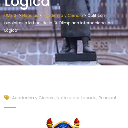
Lógica”
>
>
>
UMSNH
Noticias
Academia y Ciencia
Califican
nicolaitas a la final de la “X Olimpiada Internacional de
Lógica”
Academia y Ciencia
,
Noticia destacada
,
Principal