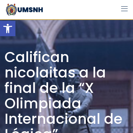
Skip
to
content
Open toolbar
Califican
nicolaitas a la
final de la “X
Olimpiada
Internacional de