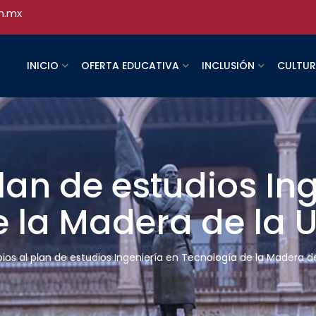
h.mx
INICIO
OFERTA EDUCATIVA
INCLUSIÓN
CULTU
an de estudios Ing
e la Madera de la
os al plan de estudios Ingeniería en Tecnología de la Madera d