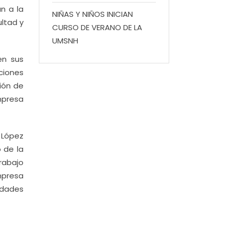
n a la
NIÑAS Y NIÑOS INICIAN
ultad y
CURSO DE VERANO DE LA
UMSNH
en sus
ciones
ión de
mpresa
 López
 de la
rabajo
mpresa
tidades