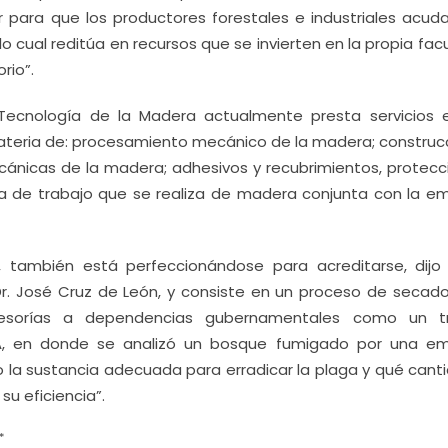
 para que los productores forestales e industriales acuda
 cual reditúa en recursos que se invierten en la propia fac
rio”.
 Tecnología de la Madera actualmente presta servicios 
ateria de: procesamiento mecánico de la madera; construc
cánicas de la madera; adhesivos y recubrimientos, protecc
ea de trabajo que se realiza de madera conjunta con la e
 también está perfeccionándose para acreditarse, dijo
Dr. José Cruz de León, y consiste en un proceso de secado
esorías a dependencias gubernamentales como un t
A, en donde se analizó un bosque fumigado por una e
do la sustancia adecuada para erradicar la plaga y qué can
u eficiencia”.
*