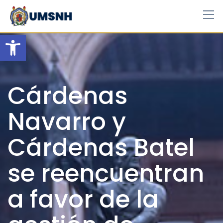
Skip
to
content
Open toolbar
Cárdenas
Navarro y
Cárdenas Batel
se reencuentran
a favor de la