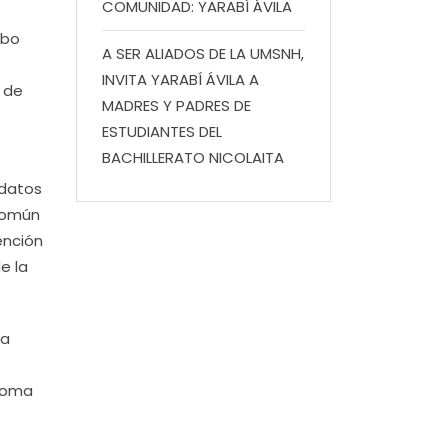
COMUNIDAD: YARABÍ ÁVILA
abo
A SER ALIADOS DE LA UMSNH,
INVITA YARABÍ ÁVILA A
n de
MADRES Y PADRES DE
ESTUDIANTES DEL
BACHILLERATO NICOLAITA
 datos
 común
ención
e la
na
ónoma