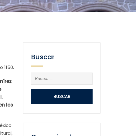
Buscar
 1150.
Buscar:
mírez
e
.
en los
éxico
tural,