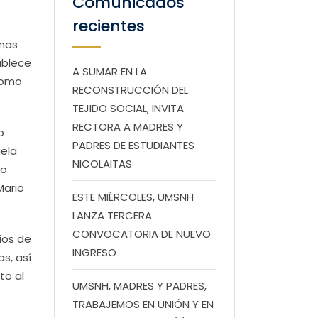
Comunicados
recientes
enas
ablece
A SUMAR EN LA
 como
RECONSTRUCCIÓN DEL
TEJIDO SOCIAL, INVITA
RECTORA A MADRES Y
o
PADRES DE ESTUDIANTES
iela
NICOLAITAS
io
Mario
ESTE MIÉRCOLES, UMSNH
LANZA TERCERA
CONVOCATORIA DE NUEVO
ios de
INGRESO
s, así
to al
UMSNH, MADRES Y PADRES,
TRABAJEMOS EN UNIÓN Y EN