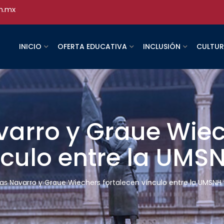
h.mx
INICIO
OFERTA EDUCATIVA
INCLUSIÓN
CULTU
arro y Graue Wie
nculo entre la UMS
s Navarro y Graue Wiechers fortalecen vínculo entre la UMSNH 