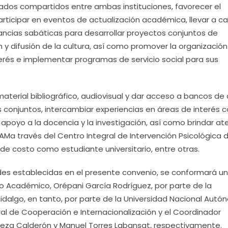
rados compartidos entre ambas instituciones, favorecer el
ticipar en eventos de actualización académica, llevar a c
ncias sabáticas para desarrollar proyectos conjuntos de
 y difusión de la cultura, así como promover la organizació
nterés e implementar programas de servicio social para sus
 material bibliográfico, audiovisual y dar acceso a bancos de
s conjuntos, intercambiar experiencias en áreas de interés
 apoyo a la docencia y la investigación, así como brindar at
AMa través del Centro Integral de Intervención Psicológica d
 de costo como estudiante universitario, entre otras.
ades establecidas en el presente convenio, se conformará u
io Académico, Orépani García Rodríguez, por parte de la
idalgo, en tanto, por parte de la Universidad Nacional Aut
ral de Cooperación e Internacionalización y el Coordinador
Reza Calderón y Manuel Torres Labansat, respectivamente.